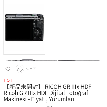
シェア
HOT !
【新品未開封】 RICOH GR IIIx HDF
Ricoh GR IIIx HDF Dijital Fotoğraf
Makinesi - Fiyatı, Yorumları