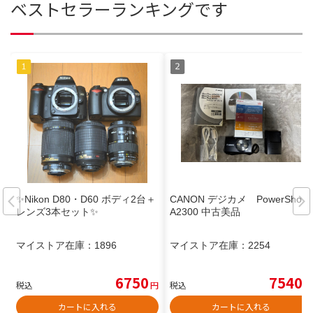
ベストセラーランキングです
✨Nikon D80・D60 ボディ2台＋
CANON デジカメ PowerShot
レンズ3本セット✨
A2300 中古美品
マイストア在庫：
1896
マイストア在庫：
2254
6750
7540
税込
円
税込
円
カートに入れる
カートに入れる