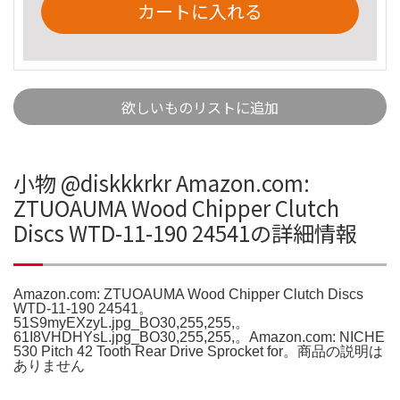
カートに入れる
欲しいものリストに追加
小物 @diskkkrkr Amazon.com:
ZTUOAUMA Wood Chipper Clutch
Discs WTD-11-190 24541の詳細情報
Amazon.com: ZTUOAUMA Wood Chipper Clutch Discs
WTD-11-190 24541。
51S9myEXzyL.jpg_BO30,255,255,。
61I8VHDHYsL.jpg_BO30,255,255,。Amazon.com: NICHE
530 Pitch 42 Tooth Rear Drive Sprocket for。商品の説明は
ありません