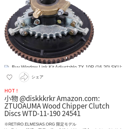
シェア
HOT !
小物 @diskkkrkr Amazon.com:
ZTUOAUMA Wood Chipper Clutch
Discs WTD-11-190 24541
※RETIRO.ELMESIAS.ORG 限定モデル