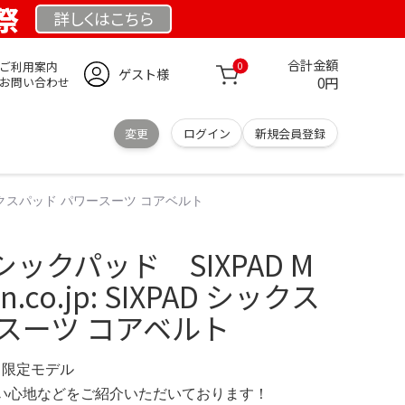
業祭
詳しくは
こちら
合計金額
ご利用案内
0
ゲスト様
0円
お問い合わせ
変更
ログイン
新規会員登録
D シックスパッド パワースーツ コアベルト
ックパッド SIXPAD M
.co.jp: SIXPAD シックス
スーツ コアベルト
RG 限定モデル
の使い心地などをご紹介いただいております！