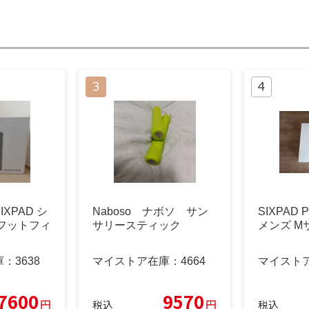
XPAD シ
Naboso ナボソ サン
SIXPAD Po
フットフィ
サリースティック
メンズ M
庫：
3638
マイストア在庫：
4664
マイスト
7600
9570
円
円
税込
税込