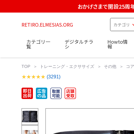
おかげさまで開設25周
RETIRO.ELMESIAS.ORG
カテゴリ一
デジタルチラ
Howto情
覧
シ
報
TOP
トレーニング・エクササイズ
その他
コア
(3291)