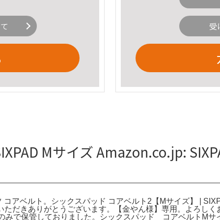
いて
受
る
D Mサイズ Amazon.co.jp: S
スーツ コアベルト。シックスパッド コアベルト2【Mサイズ】 | SIXPA
-CB。ご覧いただきありがとうございます。【金やん様】専用。よろし
用のみで保管しておりました。シックスパッド コアベルトMサ