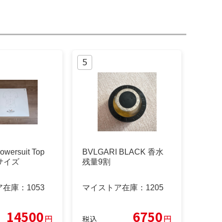
wersuit Top
BVLGARI BLACK 香水
サイズ
残量9割
ア在庫：
1053
マイストア在庫：
1205
14500
6750
円
円
税込