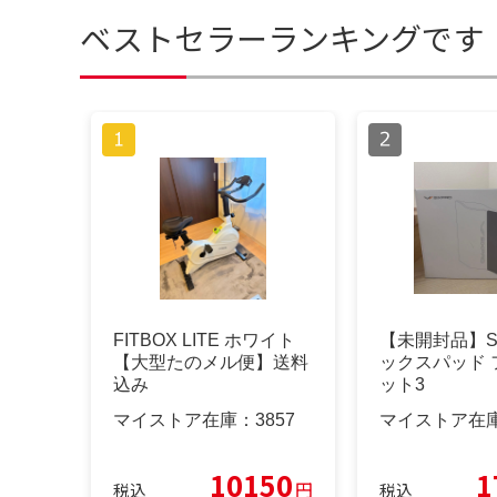
ベストセラーランキングです
FITBOX LITE ホワイト
【未開封品】SI
【大型たのメル便】送料
ックスパッド 
込み
ット3
マイストア在庫：
3857
マイストア在
10150
1
円
税込
税込