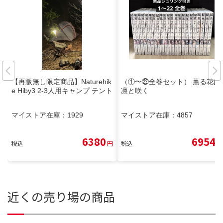
【再販無し限定商品】Naturehik
（①〜㉒全巻セット） 薫る花は
e Hiby3 2-3人用キャンプ テント
凛と咲く
マイストア在庫：
1929
マイストア在庫：
4857
6380
6954
税込
円
税込
円
近くの売り場の商品