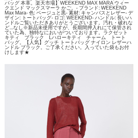
バッグ 本革。楽天市場】WEEKEND MAX MARA ウィー
クエンド マックスマーラ かご。- ブランド: WEEKEND
Max Mara- 色: ベージュと黒- 素材: キャンバスとレザー- デ
ザイン: トートバッグ- ロゴ: WEEKEND- ハンドル: 長いハ
ンドルご覧いただきありがとうございます。汚れ・破れな
ど...なし※新品未使用ですが、長期間押入れにて保管され
ていた為、独特なにおいがついております。ラクゼット
キティ ブラック Lハローキティ チャーム トート
バッグ。【人気】グッチ トートバッグ ナイロン レザーハ
ンドル ブラック。ご了承ください。入っていた袋もお付
けします★