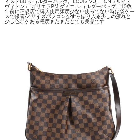
イストBB ショルダーバッグ。LOUIS VUITTON（ルイ・
ヴィトン） ガリエラPM ダミエ ショルダーバッグ。10数
年前に正規店で購入使用頻度少ない使ってない時は袋ケー
スで保管A4サイズパソコンがすっぽり入る少しの擦れと
少し色ボケある程度まだまだとても美品です