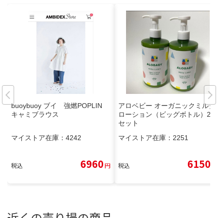
buoybuoy ブイ 強燃POPLIN
アロベビー オーガニックミルク
キャミブラウス
ローション（ビッグボトル）2本
セット
マイストア在庫：
4242
マイストア在庫：
2251
6960
6150
税込
円
税込
円
近くの売り場の商品