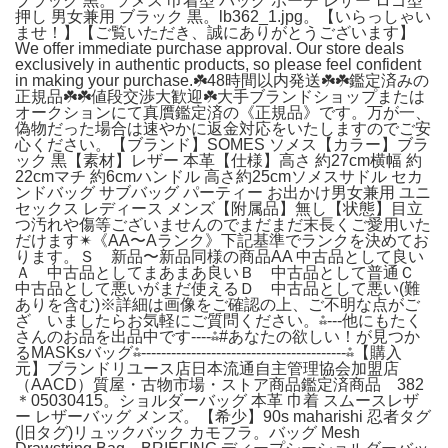
ブラック 黒。ソメス 巾着型 バッグ ポーチ レザー ロゴ型
押し 男女兼用 ブラック 黒。lb362_1.jpg。【いらっしゃい
ませ！】【ご覧いただき、誠にありがとうございます】
We offer immediate purchase approval. Our store deals
exclusively in authentic products, so please feel confident
in making your purchase.☘️48時間以内発送☘️☘️鑑定済みの
正規品☘️☘️値段交渉大歓迎☘️大手ブランドショップまたは
オークションにて真贋鑑定済の《正規品》です。万が一、
偽物だった場合は速やかに返金対応をいたしますのでご安
心ください。【ブランド】SOMES ソメス【カラー】ブラ
ック 黒【素材】レザー 本革【仕様】高さ 約27cm横幅 約
22cmマチ 約6cmハンドル 高さ約25cmソメスサドル セカ
ンドバッグ サブバッグ パーティー お出かけ男女兼用 ユニ
セックス レディース メンズ【附属品】無し【状態】目立
つ汚れや傷等ございませんのでまだまだ末長くご愛用いた
だけます✴︎《AA〜Aランク》下記基準でランクを決めてお
ります。Ｓ 新品〜新品同様の商品AA 中古品として良い
Ａ 中古品としてまあまあ良いＢ 中古品として普通Ｃ
中古品として悪いがまだ使えるＤ 中古品として悪い(難
ありを含む)※詳細は画像をご確認の上、ご不明な点がご
ざ いましたらお気軽にご質問ください。⁂---他にもたく
さんのお品を出品中です----⁂#あなたの欲しい！が見つか
るMASKsバッグ⁂-----------------------------------------⁂【購入
元】ブランドリユース店日本流通自主管理協会加盟店
（AACD）質屋・古物市場・ストア商品鑑定済商品 382
＊05030415。ショルダーバッグ 本革 巾着 スムースレザ
ー レザーバッグ メンズ。【希少】90s maharishi 忍者タグ
(旧タグ)リュックバック カモフラ。バッグ Mesh