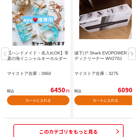
【ハンドメイド・名入れOK】常
値下げ! Shark EVOPOWER ハン
夏の海イニシャルキーホルダー
ディクリーナー WV270J
マイストア在庫：
3960
マイストア在庫：
3275
6450
6090
税込
円
税込
円
カートに入れる
カートに入れる
このカテゴリをもっと見る