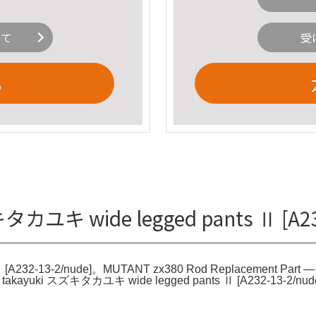
いて
受
る
キタカユキ wide legged pants Ⅱ [
 [A232-13-2/nude]。MUTANT zx380 Rod Replacement Part 
uzuki takayuki スズキタカユキ wide legged pants Ⅱ [A232-