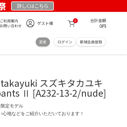
業祭
詳しくは
こちら
合計金額
ご利用案内
0
ゲスト様
0円
お問い合わせ
変更
ログイン
新規会員登録
i takayuki スズキタカユキ
pants Ⅱ [A232-13-2/nude]
RG 限定モデル
の使い心地などをご紹介いただいております！