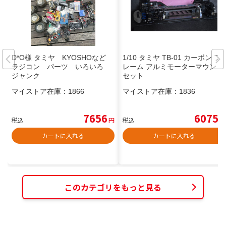
D*O様 タミヤ KYOSHOなど
1/10 タミヤ TB-01 カーボン フ
ラジコン パーツ いろいろ
レーム アルミモーターマウント
ジャンク
セット
マイストア在庫：
1866
マイストア在庫：
1836
7656
6075
税込
円
税込
円
カートに入れる
カートに入れる
このカテゴリをもっと見る