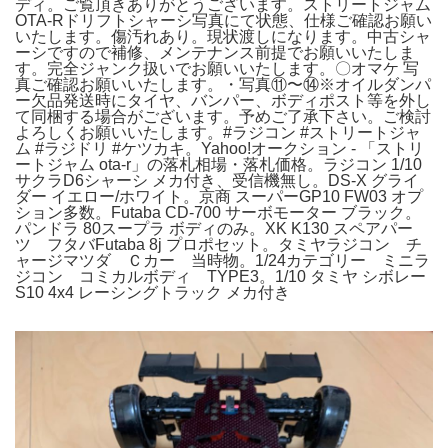
ディ。ご覧頂きありがとうございます。ストリートジャム
OTA-Rドリフトシャーシ写真にて状態、仕様ご確認お願い
いたします。傷汚れあり。現状渡しになります。中古シャ
ーシですので補修、メンテナンス前提でお願いいたしま
す。完全ジャンク扱いでお願いいたします。〇オマケ 写
真ご確認お願いいたします。・写真⑪〜⑭※オイルダンパ
ー欠品発送時にタイヤ、バンパー、ボディポスト等を外し
て同梱する場合がございます。予めご了承下さい。ご検討
よろしくお願いいたします。#ラジコン #ストリートジャ
ム #ラジドリ #ケツカキ。Yahoo!オークション - 「ストリ
ートジャム ota-r」の落札相場・落札価格。ラジコン 1/10
サクラD6シャーシ メカ付き、受信機無し。DS-X グライ
ダー イエロー/ホワイト。京商 スーパーGP10 FW03 オプ
ション多数。Futaba CD-700 サーボモーター ブラック。
パンドラ 80スープラ ボディのみ。XK K130 スペアパー
ツ フタバFutaba 8j プロポセット。タミヤラジコン チ
ャージマツダ Ｃカー 当時物。1/24カテゴリー ミニラ
ジコン コミカルボディ TYPE3。1/10 タミヤ シボレー
S10 4x4 レーシングトラック メカ付き