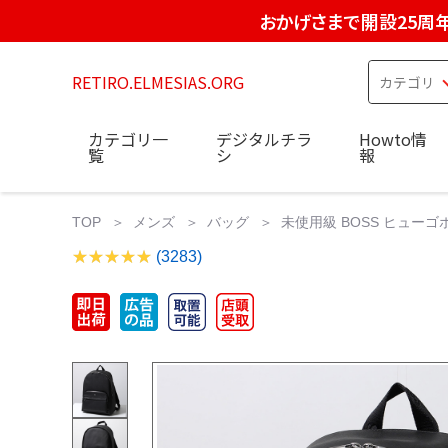
おかげさまで開設25周
RETIRO.ELMESIAS.ORG
カテゴリ一
デジタルチラ
Howto情
覧
シ
報
TOP
メンズ
バッグ
未使用級 BOSS ヒューゴボス
(3283)