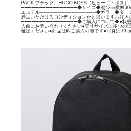
PACK ブラック。HUGO BOSS（ヒューゴ・ボス） 
➖➖➖➖➖➖➖➖➖➖➖➖➖➖➖➖◆サイズ◆縦42㎝横
エステル➖➖➖➖➖➖➖➖➖➖➖➖➖➖➖➖◆カラー◆ダ
満足いただけるコンディションかと思いますお好き
➖➖➖➖➖➖➖➖➖➖➖➖➖➖➖➖◆ご購入について◆
入前にお問い合わせください●実寸サイズに多少の
確認ください●商品は即ご購入可能です●写真はiPho