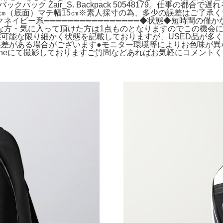
バックパック Zair_S. Backpack 50548179。仕事の
幅30㎝（底面）マチ幅15㎝※素人採寸の為、多少の誤差はご了承く
ークネイビー系➖➖➖➖➖➖➖➖➖➖➖➖➖➖➖➖◆状態◆短時間
な方・気に入って頂けた方は1点ものとなりますのでこの機会
●状態可能な限り細かく状態を記載しておりますが、USED品が
誤差がある場合がございます●モニター環境等によりお色味が異
neにて撮影しておりますご質問などあればお気軽にコメントくださ