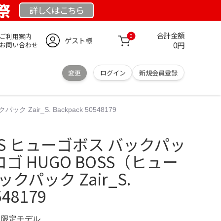
業祭
詳しくは
こちら
合計金額
ご利用案内
0
ゲスト様
0円
お問い合わせ
変更
ログイン
新規会員登録
air_S. Backpack 50548179
SS ヒューゴボス バックパッ
ゴ HUGO BOSS（ヒュー
クパック Zair_S.
548179
RG 限定モデル