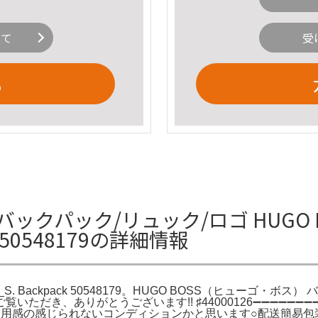
いて
受
る
 バックパック/リュック/ロゴ HUGO
k 50548179の詳細情報
 Backpack 50548179。HUGO BOSS（ヒューゴ・ボス） バック
だき、ありがとうございます!! ♯44000126➖➖➖➖➖➖➖➖
使用感の感じられないコンディションかと思います○配送簡易包装に