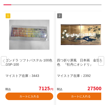
ゴンドラ ソフトパステル 100色
四つ折り屏風 日本画 金箔彩
GSP-100
色 『牡丹にオシドリ』
マイストア在庫：
3443
マイストア在庫：
2392
7125
27500
税込
円
税込
円
カートに入れる
カートに入れる