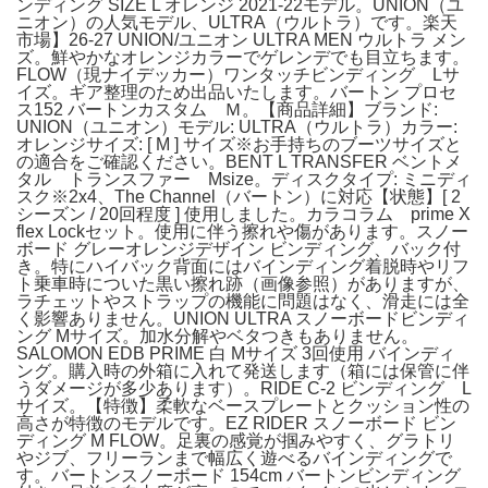
ンディング SIZE L オレンジ 2021-22モデル。UNION（ユ
ニオン）の人気モデル、ULTRA（ウルトラ）です。楽天
市場】26-27 UNION/ユニオン ULTRA MEN ウルトラ メン
ズ。鮮やかなオレンジカラーでゲレンデでも目立ちます。
FLOW（現ナイデッカー）ワンタッチビンディング Lサ
イズ。ギア整理のため出品いたします。バートン プロセ
ス152 バートンカスタム Ｍ。​【商品詳細】​ブランド:
UNION（ユニオン）​モデル: ULTRA（ウルトラ）​カラー:
オレンジ​サイズ: [ M ] サイズ​※お手持ちのブーツサイズと
の適合をご確認ください。BENT L TRANSFER ベントメ
タル トランスファー Msize。​ディスクタイプ: ミニディ
スク​※2x4、The Channel（バートン）に対応​【状態】​[ 2
シーズン / 20回程度 ] 使用しました。カラコラム prime X
flex Lockセット。​使用に伴う擦れや傷があります。スノー
ボード グレーオレンジデザイン ビンディング、バック付
き。特にハイバック背面にはバインディング着脱時やリフ
ト乗車時についた黒い擦れ跡（画像参照）がありますが、
ラチェットやストラップの機能に問題はなく、滑走には全
く影響ありません。UNION ULTRA スノーボードビンディ
ング Mサイズ。​加水分解やベタつきもありません。
SALOMON EDB PRIME 白 Mサイズ 3回使用 バインディ
ング。​購入時の外箱に入れて発送します（箱には保管に伴
うダメージが多少あります）。RIDE C-2 ビンディング L
サイズ。​【特徴】柔軟なベースプレートとクッション性の
高さが特徴のモデルです。EZ RIDER スノーボード ビン
ディング M FLOW。足裏の感覚が掴みやすく、グラトリ
やジブ、フリーランまで幅広く遊べるバインディングで
す。バートンスノーボード 154cm バートンビンディング