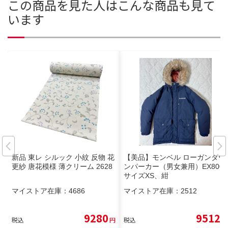
この商品を見た人はこんな商品も見て
います
新品 東レ シルック 小紋 反物 花
【美品】モンベル ローガンダウ
更紗 唐花模様 薄クリーム 2628
ンパーカー（男女兼用）EX800
サイズXS、紺
マイストア在庫：
4686
マイストア在庫：
2512
9280
9512
税込
円
税込
円