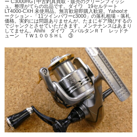
ー C3000HG | 中古釣具買取・販売のグリーンフィッシ
ュ。整理がてらの出品です。ダイワ 19セルテート
LT4000-CXH 未使用品。無言歓迎即購入歓迎。Yahoo!オ
ークション - 「11ツインパワーc3000」の落札相場・落札
価格。実釣には問題ありませんが、たまにギア飛びするの
でジャンクとさせていただきます。メンテナンスはあまり
してません。Ahihi ダイワ スパルタンＲＴ レッドチ
ューン ＴＷ１００ＳＨＬ ③