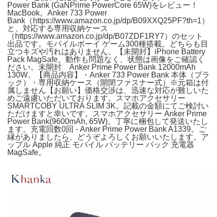
Power Bank (GaNPrime PowerCore 65W)をレビュー！
MacBook。Anker 733 Power
Bank（https://www.amazon.co.jp/dp/B09XXQ25PF?th=1）
と、対応する専用収納ケース
（https://www.amazon.co.jp/dp/B07ZDF1RY7）のセット
出品です。モバイルボーイ ゲーム300種搭載。どちらも目
立つキズや汚れはありません。【未開封】iPhone Battery
Pack MagSafe。動作も問題なく、状態は画像をご確認く
ださい。未開封 Anker Prime Power Bank 12000mAh
130W。【商品内容】・Anker 733 Power Bank 本体（ブラ
ック）・専用収納ケース（開閉ファスナー式）※元箱は付
属しません【お願い】価格交渉は、迅速な対応が難しいた
めご遠慮いただいております。スマホアクセサリー
SMARTCOBY ULTRA SLIM 3K。記載の金額にてご検討い
ただけますと幸いです。スマホアクセサリー Anker Prime
Power Bank(9600mAh, 65W)。丁寧に梱包して発送いたし
ます。充電回数0回 - Anker Prime Power Bank A1339。ご
縁がありましたら、どうぞよろしくお願いいたします。ア
ップル Apple 純正 モバイル バッテリー パック 充電器
MagSafe。