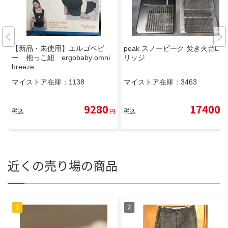
【新品・未使用】エルゴベビ
peak スノーピーク 焚き火台L ブ
ー 抱っこ紐 ergobaby omni
リッジ
breeze
マイストア在庫：
1138
マイストア在庫：
3463
9280
17400
税込
円
税込
円
近くの売り場の商品