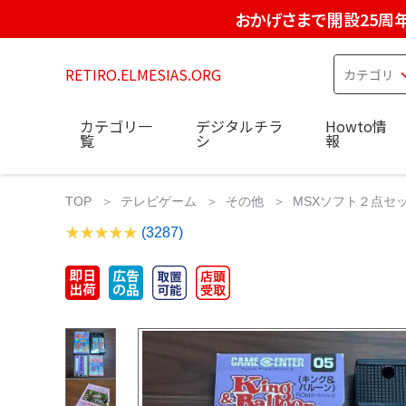
おかげさまで開設25周
RETIRO.ELMESIAS.ORG
カテゴリ一
デジタルチラ
Howto情
覧
シ
報
TOP
テレビゲーム
その他
MSXソフト２点セッ
(3287)