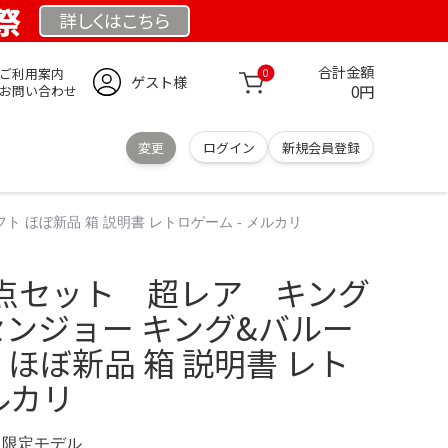
業祭
詳しくは
こちら
合計金額
ご利用案内
0
ゲスト様
0円
お問い合わせ
変更
ログイン
新規会員登録
 ほぼ新品 箱 説明書 レトロゲーム - メルカリ
２点セット 超レア キング
センジョー キング&バルー
ト ほぼ新品 箱 説明書 レト
ルカリ
RG 限定モデル