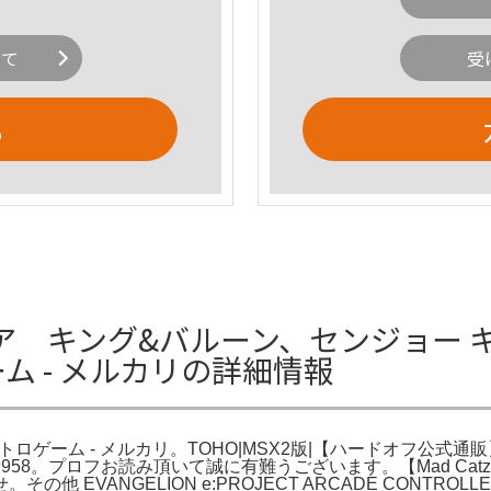
いて
受
る
 キング&バルーン、センジョー キン
ム - メルカリの詳細情報
ロゲーム - メルカリ。TOHO|MSX2版|【ハードオフ公式通販】オフモ
9958。プロフお読み頂いて誠に有難うございます。【Mad Catz
 EVANGELION e:PROJECT ARCADE CONTR