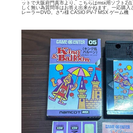
ットで大阪府門真市より。こちらはmsx用ソフト2
しく無い為質問等はお答え出来かねます、一応購入さ
レーラーDVD。さ*♪様 CASIO PV-7 MS