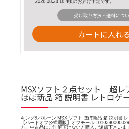
2026.08.28 16:4頃のお届け予定です。
受け取り方法・送料につ
カートに入れ
MSXソフト２点セット 超レア
ほぼ新品 箱 説明書 レトロゲー
キング&バルーン MSX ソフト ほぼ新品 箱 説明書 レト
【ハードオフ公式通販】オフモール|101039000002
方、中古品にご理解頂けない方購入ご遠慮下さいませ。その他