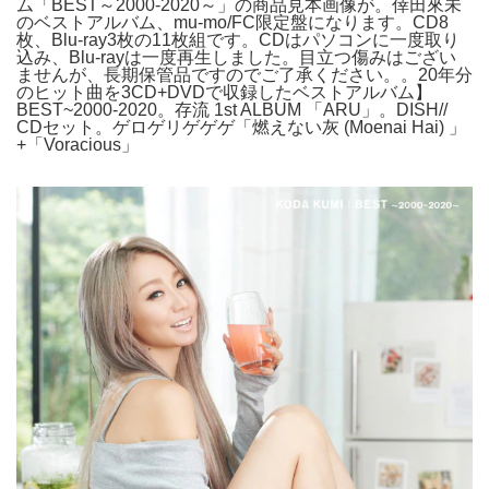
ム「BEST～2000-2020～」の商品見本画像が。倖田來未
のベストアルバム、mu-mo/FC限定盤になります。CD8
枚、Blu-ray3枚の11枚組です。CDはパソコンに一度取り
込み、Blu-rayは一度再生しました。目立つ傷みはござい
ませんが、長期保管品ですのでご了承ください。。20年分
のヒット曲を3CD+DVDで収録したベストアルバム】
BEST~2000-2020。存流 1st ALBUM 「ARU」。DISH//
CDセット。ゲロゲリゲゲゲ「燃えない灰 (Moenai Hai) 」
+「Voracious」