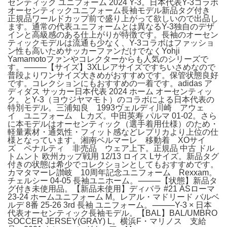
センティック ユニフォーム 2024 Y-3。日本代表Y-3コラボ
オーセンティックユニフォーム長袖モデル新品タグ付き
正規品ワールドカップ前で盛り上がって欲しいので出品し
ます。通常の代表ユニフォームとは異なるY-3独自のデザ
インと高級感のある仕上がりが特徴です。長袖のオーセン
ティックモデルは流通も少なく、Y-3コラボはファッショ
ン性も高いためサッカーファンだけでなくYohji
Yamamotoファンやコレクターからも人気のシリーズで
す。⸻【サイズ】3XLレアサイズですちいさめなので
普段よりワンサイズ大きめがおすすめです。保管状態良好
です。コレクションにもおすすめの一着です。adidas ア
ディダス サッカー日本代表 2024 ホーム オーセンティッ
ク。とY-3（ヨウジヤマモト）のコラボによる日本代表の
特別モデル。三浦知良 1993ヴェルディ川崎 アウェ
イ ユニフォーム L カズ。中田英寿 パルマ 01-02。さら
に本モデルはオーセンティック（選手着用仕様）のため・
軽量素材・通気性・フィット感などレプリカより上位の仕
様となっています。湘南ベルマーレ 移動着 XOサイ
ズ ペナルティ 非売品 ウェア上下。正規品 中古 ドル
トムント 欧州カップ戦用 12/13 ロイス Lサイズ。新品タグ
付きの状態は希少でコレクションとしてもおすすめです。
カマタマーレ讃岐 10周年記念ユニフォーム Rexxam。
チェルシー 04-05 長袖ユニホーム。⸻【状態】新品タ
グ付き未使用品。【新品未使用】ディバラ #21 ASローマ
23-24 ホームユニフォーム M。レアル・マドリード バルベ
ルデ 8番 25-26 3rd 長袖 ユニフォーム。⸻Y-3 × 日本
代表オーセンティック長袖モデル。【BAL】BAL/UMBRO
SOCCER JERSEY(GRAY) L。横浜F・マリノス 支給