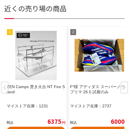
近くの売り場の商品
ZEN Camps 焚き火台 NT Fire S
F*様 アディダス スーパーノヴァ
tand
プリマ 26.5 試着のみ
マイストア在庫：
1231
マイストア在庫：
2737
6375
6000
税込
円
税込
円