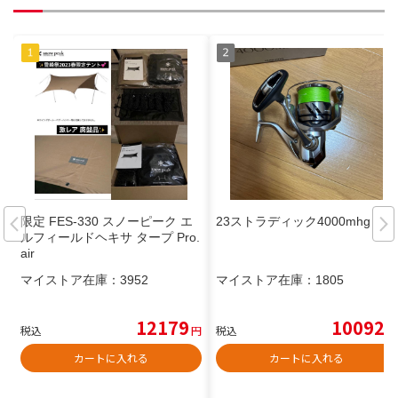
限定 FES-330 スノーピーク エ
23ストラディック4000mhg
ルフィールドヘキサ タープ Pro.
air
マイストア在庫：
3952
マイストア在庫：
1805
12179
10092
税込
円
税込
円
カートに入れる
カートに入れる